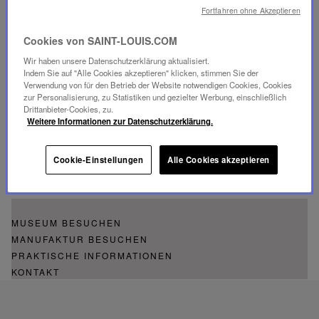
Fortfahren ohne Akzeptieren
Per E-Mail: Über das
Kontaktformular
Cookies von SAINT-LOUIS.COM
Per Telefon:
+33 (0)3 87 06 64 70
Wir haben unsere Datenschutzerklärung aktualisiert.
Indem Sie auf "Alle Cookies akzeptieren" klicken, stimmen Sie der
Verwendung von für den Betrieb der Website notwendigen Cookies, Cookies
La Grande Place - Museum Saint-Louis
zur Personalisierung, zu Statistiken und gezielter Werbung, einschließlich
Drittanbieter-Cookies, zu.
Rue du Coëtlosquet
Weitere Informationen zur Datenschutzerklärung.
57620 Saint-Louis-lès-Bitche, Moselle, Grand Est
Cookie-Einstellungen
Alle Cookies akzeptieren
MUSEUM BESUCHEN
MANUFAKTUR BESUCHEN
PRAKTISCHE INFORMATIONEN
KONTAKT