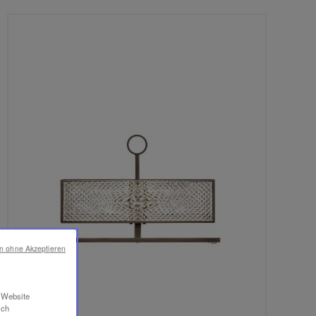
en ohne Akzeptieren
r Website
ich