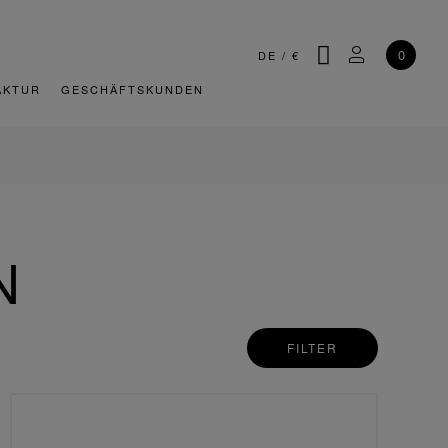
SUCHE
MEIN KONT
0
DE
/
€
AKTUR
GESCHÄFTSKUNDEN
N
FILTER