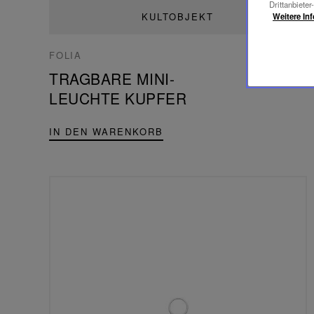
Drittanbieter
KULTOBJEKT
Weitere In
970,00 €
FOLIA
TRAGBARE MINI-
LEUCHTE KUPFER
IN DEN WARENKORB