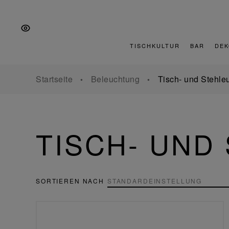
Zur
Zum
Zur
Hauptnavigation
Inhalt
Fußzeile
springen
springen
springen
TISCHKULTUR
BAR
DEK
Startseite
Beleuchtung
Tisch- und Stehle
TISCH- UND
SORTIEREN NACH