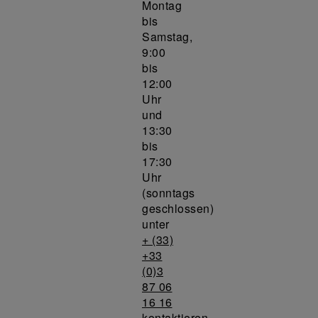
Montag
bis
Samstag,
9:00
bis
12:00
Uhr
und
13:30
bis
17:30
Uhr
(sonntags
geschlossen)
unter
+ (33)
+33
(0)3
87 06
16 16
kontaktieren.