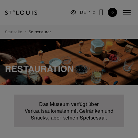
Zur
Zum
Zur
Hauptnavigation
Inhalt
Fußzeile
0
DE
/
€
Menü
springen
springen
springen
SUCHE
minim
TISCHKULTUR
Startseite
Se restaurer
BAR
DEKORATION
RESTAURATION
BELEUCHTUNG
GESCHENKE
MUSEUM
MANUFAKTUR
Das Museum verfügt über
Verkaufsautomaten mit Getränken und
GESCHÄFTSKUNDEN
Snacks, aber keinen Speisesaal.