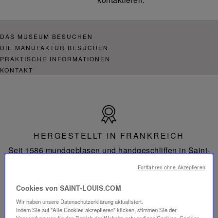
DAS MUSEUM BESUCHEN
DIE MANUFAKTUR BESUCHEN
PRAKTISCHE INFORMATIONEN
KONTAKT
Hergestellt
in
Frankreich
HERGESTELLT IN FRANKREICH
Seit 1586 mundgeblasen und handgeschliffen in Saint-
Louis-lès-Bitche in Lothringen.
Fortfahren ohne Akzeptieren
Cookies von SAINT-LOUIS.COM
Wir haben unsere Datenschutzerklärung aktualisiert.
Indem Sie auf "Alle Cookies akzeptieren" klicken, stimmen Sie der