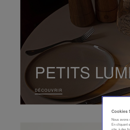
PETITS LUM
DÉCOUVRIR
Cookies
Nous avons mi
En cliquant 
site, à des f