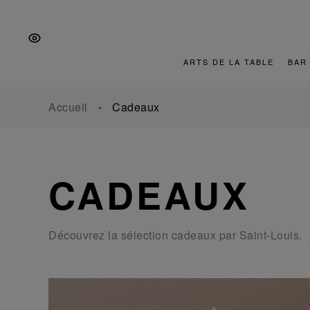
Aller
Aller
Aller
à
au
au
la
contenu
pied
navigation
de
ARTS DE LA TABLE
BAR
principale
page
Accueil
Cadeaux
CADEAUX
Découvrez la sélection cadeaux par Saint-Louis.