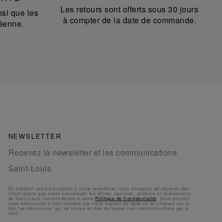
Les retours sont offerts sous 30 jours
si que les
à compter de la date de commande.
éenne.
NEWSLETTER
Recevez la newsletter et les communications
Saint-Louis.
En validant votre inscription à notre newsletter, vous acceptez de recevoir des
informations pas email concernant les offres, services, produits et événements
de Saint-Louis conformément à notre
Politique de Confidentialité
. Vous pouvez
vous désinscrire à tout moment sur votre espace en ligne ou en cliquant sur le
lien "se désinscrire" qui se trouve en bas de toutes nos communications par e-
mail.