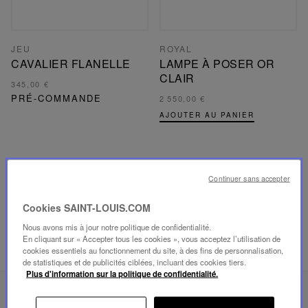
JEU
ROYAL
CAVALIER FLANELLE
LAMPE À POSER OR
CLAIR
345,00 €
PRÉ-COMMANDE
2 550,00 €
AJOUTER AU PANIER
Recevoir ses invités avec élégance, c'est
Continuer sans accepter
transformer chaque moment en souvenir...
Cookies SAINT-LOUIS.COM
Nous avons mis à jour notre politique de confidentialité.
En cliquant sur « Accepter tous les cookies », vous acceptez l’utilisation de
cookies essentiels au fonctionnement du site, à des fins de personnalisation,
de statistiques et de publicités ciblées, incluant des cookies tiers.
Plus d'information sur la politique de confidentialité.