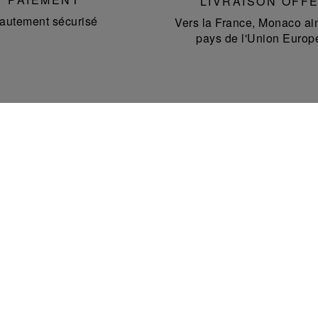
LIVRAISON OFF
autement sécurisé
Vers la France, Monaco ain
pays de l'Union Europ
NOS POINTS DE VENTE
Découvrez la liste de nos boutiques à travers le
monde et trouvez la boutique Saint-Louis la plus
proche de chez vous.