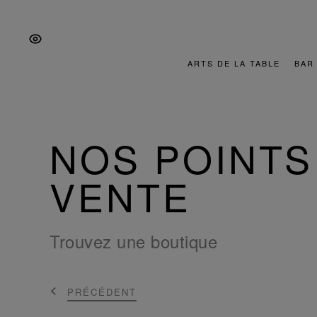
Aller
Aller
Aller
à
au
au
la
contenu
pied
navigation
de
ARTS DE LA TABLE
BAR
principale
page
NOS POINTS
VENTE
Trouvez une boutique
PRÉCÉDENT