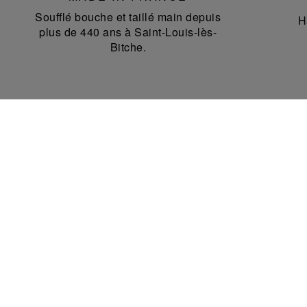
Soufflé bouche et taillé main depuis
H
plus de 440 ans à Saint-Louis-lès-
Bitche.
CONTACT
Notre service client se tient à votre disposition
lundi au vendredi de 10h à 18h pour vos
commandes en ligne.
Téléphone au
+351 2 11 93 53 65
Whatsapp au
+33 7 89 41 73 31