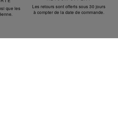
ERTE
Les retours sont offerts sous 30 jours
si que les
à compter de la date de commande.
éenne.
NEWSLETTER
Recevez la newsletter et les communications
Saint-Louis.
En validant votre inscription à notre newsletter, vous acceptez de recevoir des
informations pas email concernant les offres, services, produits et événements
de Saint-Louis conformément à notre
Politique de Confidentialité
. Vous pouvez
vous désinscrire à tout moment sur votre espace en ligne ou en cliquant sur le
lien "se désinscrire" qui se trouve en bas de toutes nos communications par e-
mail.