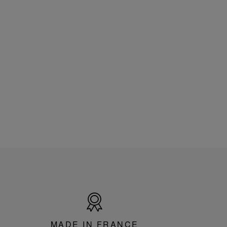
Made
in
France
MADE IN FRANCE