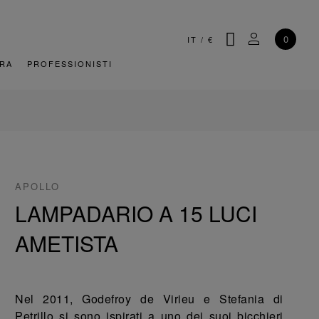
CERCA
IL MIO AC
0
IT
/
€
URA
PROFESSIONISTI
APOLLO
LAMPADARIO A 15 LUCI
AMETISTA
Nel 2011, Godefroy de Virieu e Stefania di
Petrillo si sono ispirati a uno dei suoi bicchieri