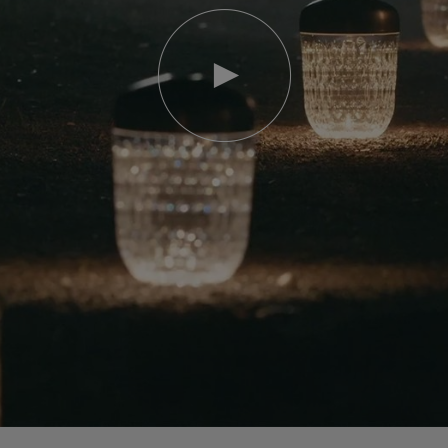
video
Video
YouTube,
lampada
portatile
mini
Folia