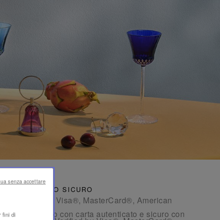
nua senza accettare
PAGAMENTO SICURO
- Con carta: Visa®, MasterCard®, American
Express®
- Pagamento con carta autenticato e sicuro con
fini di