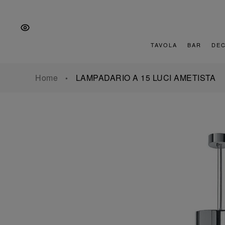
Vai
Salta
Vai
alla
al
al
navigazione
contenuto
piè
principale
di
TAVOLA
BAR
DE
pagina
Home
LAMPADARIO A 15 LUCI AMETISTA