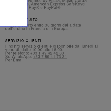
3D Secure: Verified by Visa®, MasterCard®
SecureCode, American Express SafeKey®
- Con Apple Pay® e PayPal®
RESO GRATUITO
Il reso è offerto entro 30 giorni dalla data
dell’ordine in Francia e in Europa.
SERVIZIO CLIENTI
Il nostro servizio clienti è disponibile dal lunedì al
venerdì, dalle 10:00 alle 18:00.
Per telefono:
+33 1 49 42 42 63
Su WhatsApp:
+33 7 89 41 73 31
Per
Email