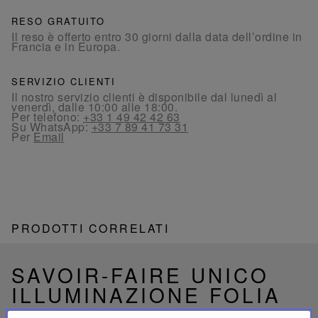
RESO GRATUITO
Il reso è offerto entro 30 giorni dalla data dell’ordine in
Francia e in Europa.
SERVIZIO CLIENTI
Il nostro servizio clienti è disponibile dal lunedì al
venerdì, dalle 10:00 alle 18:00.
Per telefono:
+33 1 49 42 42 63
Su WhatsApp:
+33 7 89 41 73 31
Per
Email
PRODOTTI CORRELATI
SAVOIR-FAIRE UNICO
ILLUMINAZIONE FOLIA