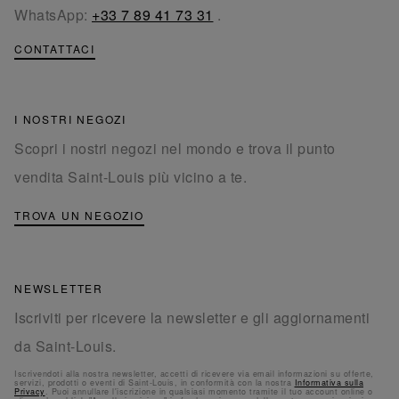
WhatsApp:
+33 7 89 41 73 31
.
CONTATTACI
I NOSTRI NEGOZI
Scopri i nostri negozi nel mondo e trova il punto
vendita Saint-Louis più vicino a te.
TROVA UN NEGOZIO
NEWSLETTER
Iscriviti per ricevere la newsletter e gli aggiornamenti
da Saint-Louis.
Iscrivendoti alla nostra newsletter, accetti di ricevere via email informazioni su offerte,
servizi, prodotti o eventi di Saint-Louis, in conformità con la nostra
Informativa sulla
Privacy
. Puoi annullare l'iscrizione in qualsiasi momento tramite il tuo account online o