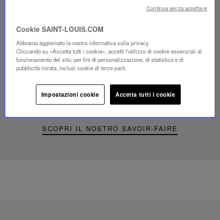
Continua senza accettare
Cookie SAINT-LOUIS.COM
Riproduci
Abbiamo aggiornato la nostra informativa sulla privacy.
video
Cliccando su «Accetta tutti i cookie», accetti l'utilizzo di cookie essenziali al
Video
funzionamento del sito, per fini di personalizzazione, di statistica e di
YouTube,
pubblicità mirata, inclusi cookie di terze parti.
lampada
portatile
mini
Impostazioni cookie
Accetta tutti i cookie
Folia
SCOPRI IL NOSTRO SAVOIR-FAIRE