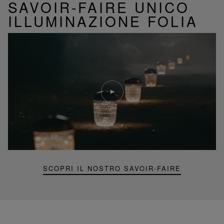
SAVOIR-FAIRE UNICO
ILLUMINAZIONE FOLIA
Riproduci
video
Video
YouTube,
lampada
portatile
mini
Folia
SCOPRI IL NOSTRO SAVOIR-FAIRE