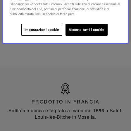
mini
Cliccando su «Accetta tutti i cookie», accetti l'utilizzo di cookie essenziali al
Folia
funzionamento del sito, per fini di personalizzazione, di statistica e di
pubblicità mirata, inclusi cookie di terze parti.
SCOPRI IL NOSTRO SAVOIR-FAIRE
Impostazioni cookie
Accetta tutti i cookie
Prodotto
in
Francia
PRODOTTO IN FRANCIA
Soffiato a bocca e tagliato a mano dal 1586 a Saint-
Louis-lès-Bitche in Mosella.