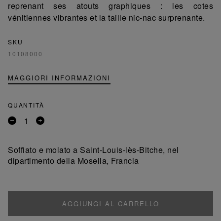
reprenant ses atouts graphiques : les cotes
vénitiennes vibrantes et la taille nic-nac surprenante.
SKU
10108000
MAGGIORI INFORMAZIONI
QUANTITÀ
Rimuovi
Aggiungi
un
un
prodotto
prodotto
Soffiato e molato a Saint-Louis-lès-Bitche, nel
dipartimento della Mosella, Francia
AGGIUNGI AL CARRELLO