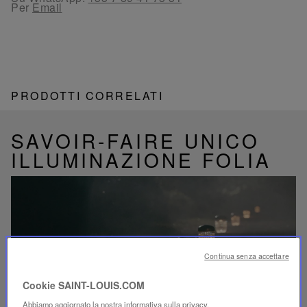
Per
Email
PRODOTTI CORRELATI
SAVOIR-FAIRE UNICO
ILLUMINAZIONE FOLIA
Riproduci
video
Continua senza accettare
Video
YouTube,
Cookie SAINT-LOUIS.COM
lampada
portatile
Abbiamo aggiornato la nostra informativa sulla privacy.