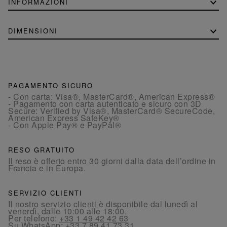
INFORMAZIONI
DIMENSIONI
PAGAMENTO SICURO
- Con carta: Visa®, MasterCard®, American Express®
- Pagamento con carta autenticato e sicuro con 3D
Secure: Verified by Visa®, MasterCard® SecureCode,
American Express SafeKey®
- Con Apple Pay® e PayPal®
RESO GRATUITO
Il reso è offerto entro 30 giorni dalla data dell’ordine in
Francia e in Europa.
SERVIZIO CLIENTI
Il nostro servizio clienti è disponibile dal lunedì al
venerdì, dalle 10:00 alle 18:00.
Per telefono:
+33 1 49 42 42 63
Su WhatsApp:
+33 7 89 41 73 31