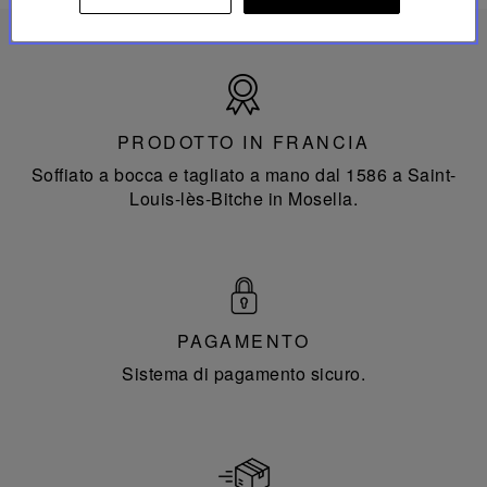
Prodotto
in
Francia
PRODOTTO IN FRANCIA
Soffiato a bocca e tagliato a mano dal 1586 a Saint-
Louis-lès-Bitche in Mosella.
PAGAMENTO
Sistema di pagamento sicuro.