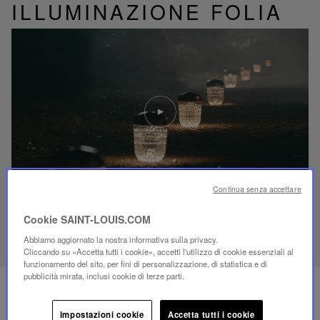
ILLUMINAZIONE FOLIA
Riproduci
video
Video
YouTube,
lampada
portatile
mini
Folia
Continua senza accettare
Cookie SAINT-LOUIS.COM
SCOPRI IL NOSTRO SAVOIR-FAIRE
Abbiamo aggiornato la nostra informativa sulla privacy.
Cliccando su «Accetta tutti i cookie», accetti l'utilizzo di cookie essenziali al
funzionamento del sito, per fini di personalizzazione, di statistica e di
pubblicità mirata, inclusi cookie di terze parti.
Impostazioni cookie
Accetta tutti i cookie