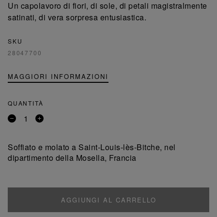
Un capolavoro di fiori, di sole, di petali magistralmente
satinati, di vera sorpresa entusiastica.
SKU
28047700
MAGGIORI INFORMAZIONI
QUANTITÀ
Rimuovi
Aggiungi
un
un
prodotto
prodotto
Soffiato e molato a Saint-Louis-lès-Bitche, nel
dipartimento della Mosella, Francia
AGGIUNGI AL CARRELLO