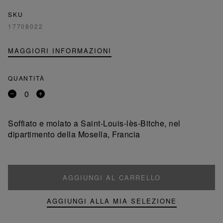
SKU
17708022
MAGGIORI INFORMAZIONI
QUANTITÀ
Rimuovi
Aggiungi
un
un
prodotto
prodotto
Soffiato e molato a Saint-Louis-lès-Bitche, nel
dipartimento della Mosella, Francia
AGGIUNGI AL CARRELLO
AGGIUNGI ALLA MIA SELEZIONE