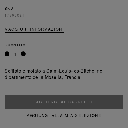
SKU
17708021
MAGGIORI INFORMAZIONI
QUANTITÀ
Rimuovi
Aggiungi
un
un
prodotto
prodotto
Soffiato e molato a Saint-Louis-lès-Bitche, nel
dipartimento della Mosella, Francia
AGGIUNGI AL CARRELLO
AGGIUNGI ALLA MIA SELEZIONE