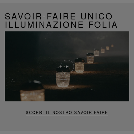
SAVOIR-FAIRE UNICO
ILLUMINAZIONE FOLIA
Riproduci
video
Video
YouTube,
lampada
portatile
mini
Folia
SCOPRI IL NOSTRO SAVOIR-FAIRE