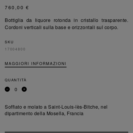
760,00 €
Bottiglia da liquore rotonda in cristallo trasparente.
Cordoni verticali sulla base e orizzontali sul corpo.
SKU
17004800
MAGGIORI INFORMAZIONI
QUANTITÀ
Rimuovi
Aggiungi
un
un
prodotto
prodotto
Soffiato e molato a Saint-Louis-lès-Bitche, nel
dipartimento della Mosella, Francia