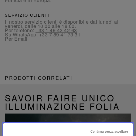
Francia e in Europa.
SERVIZIO CLIENTI
Il nostro servizio clienti è disponibile dal lunedì al
venerdì, dalle 10:00 alle 18:00.
Per telefono:
+33 1 49 42 42 63
Su WhatsApp:
+33 7 89 41 73 31
Per
Email
PRODOTTI CORRELATI
SAVOIR-FAIRE UNICO
ILLUMINAZIONE FOLIA
Continua senza accettare