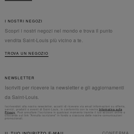
I NOSTRI NEGOZI
Scopri i nostri negozi nel mondo e trova il punto
vendita Saint-Louis più vicino a te.
TROVA UN NEGOZIO
NEWSLETTER
Iscriviti per ricevere la newsletter e gli aggiornamenti
da Saint-Louis.
Iscrivendoti alla nostra newsletter, accetti di ricevere via email informazioni su offerte,
servizi, prodotti o eventi di Saint-Louis, in conformità con la nostra
Informativa sulla
Privacy
. Puoi annullare l'iscrizione in qualsiasi momento tramite il tuo account online o
cliccando sul link "Annulla iscrizione" in fondo a ciascuna delle nostre comunicazioni
promozionali.
NEWSLETTER
Iscriviti
CONFERMA