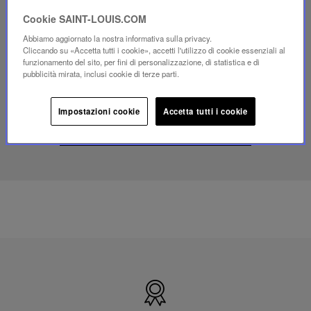
Riproduci
Cookie SAINT-LOUIS.COM
video
Video
Abbiamo aggiornato la nostra informativa sulla privacy.
Cliccando su «Accetta tutti i cookie», accetti l'utilizzo di cookie essenziali al
YouTube,
funzionamento del sito, per fini di personalizzazione, di statistica e di
lampada
pubblicità mirata, inclusi cookie di terze parti.
portatile
mini
Folia
Impostazioni cookie
Accetta tutti i cookie
SCOPRI IL NOSTRO SAVOIR-FAIRE
Prodotto
in
Francia