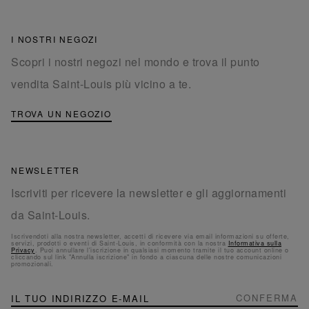
I NOSTRI NEGOZI
Scopri i nostri negozi nel mondo e trova il punto
vendita Saint-Louis più vicino a te.
TROVA UN NEGOZIO
NEWSLETTER
Iscriviti per ricevere la newsletter e gli aggiornamenti
da Saint-Louis.
Iscrivendoti alla nostra newsletter, accetti di ricevere via email informazioni su offerte,
servizi, prodotti o eventi di Saint-Louis, in conformità con la nostra
Informativa sulla
Privacy
. Puoi annullare l'iscrizione in qualsiasi momento tramite il tuo account online o
cliccando sul link "Annulla iscrizione" in fondo a ciascuna delle nostre comunicazioni
promozionali.
NEWSLETTER
Iscriviti
CONFERMA