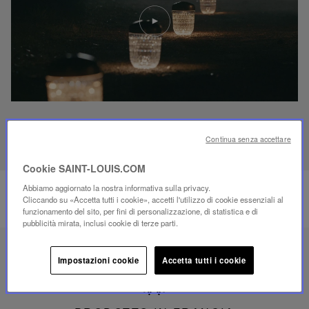
Riproduci
video
Video
YouTube,
lampada
portatile
mini
Folia
SCOPRI IL NOSTRO SAVOIR-FAIRE
Continua senza accettare
Cookie SAINT-LOUIS.COM
Abbiamo aggiornato la nostra informativa sulla privacy.
Cliccando su «Accetta tutti i cookie», accetti l'utilizzo di cookie essenziali al
funzionamento del sito, per fini di personalizzazione, di statistica e di
pubblicità mirata, inclusi cookie di terze parti.
Impostazioni cookie
Accetta tutti i cookie
Prodotto
in
Francia