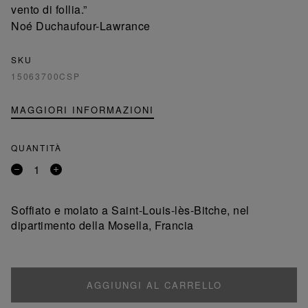
vento di follia.”
Noé Duchaufour-Lawrance
SKU
15063700CSP
MAGGIORI INFORMAZIONI
QUANTITÀ
Rimuovi
Aggiungi
un
un
prodotto
prodotto
Soffiato e molato a Saint-Louis-lès-Bitche, nel
dipartimento della Mosella, Francia
AGGIUNGI AL CARRELLO