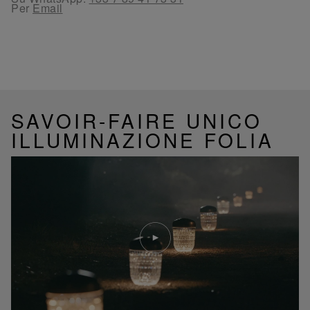
Per
Email
SAVOIR-FAIRE UNICO
ILLUMINAZIONE FOLIA
Riproduci
video
Video
YouTube,
lampada
portatile
mini
Folia