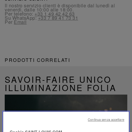
Il nostro servizio clienti è disponibile dal lunedì al
venerdì, dalle 10:00 alle 18:00.
Per telefono:
+33 1 49 42 42 63
Su WhatsApp:
+33 7 89 41 73 31
Per
Email
PRODOTTI CORRELATI
SAVOIR-FAIRE UNICO
ILLUMINAZIONE FOLIA
Continua senza accettare
Riproduci
video
Cookie SAINT-LOUIS.COM