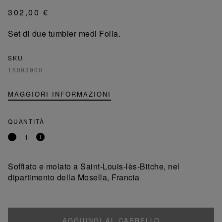
302,00 €
Set di due tumbler medi Folia.
SKU
15093900
MAGGIORI INFORMAZIONI
QUANTITÀ
Rimuovi
Aggiungi
un
un
prodotto
prodotto
Soffiato e molato a Saint-Louis-lès-Bitche, nel
dipartimento della Mosella, Francia
AGGIUNGI AL CARRELLO