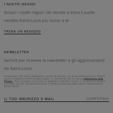
I NOSTRI NEGOZI
Scopri i nostri negozi nel mondo e trova il punto
vendita Saint-Louis più vicino a te.
TROVA UN NEGOZIO
NEWSLETTER
Iscriviti per ricevere la newsletter e gli aggiornamenti
da Saint-Louis.
Iscrivendoti alla nostra newsletter, accetti di ricevere via email informazioni su offerte,
servizi, prodotti o eventi di Saint-Louis, in conformità con la nostra
Informativa sulla
Privacy
. Puoi annullare l'iscrizione in qualsiasi momento tramite il tuo account online o
cliccando sul link "Annulla iscrizione" in fondo a ciascuna delle nostre comunicazioni
promozionali.
NEWSLETTER
Iscriviti
CONFERMA
alla
nostra