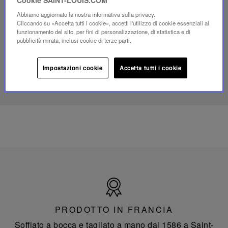
Video
YouTube,
Abbiamo aggiornato la nostra informativa sulla privacy.
lampada
Cliccando su «Accetta tutti i cookie», accetti l'utilizzo di cookie essenziali al
portatile
funzionamento del sito, per fini di personalizzazione, di statistica e di
mini
pubblicità mirata, inclusi cookie di terze parti.
Folia
Impostazioni cookie
Accetta tutti i cookie
SCOPRI IL NOSTRO SAVOIR-FAIRE
Prodotto
in
Francia
PRODOTTO IN FRANCIA
Soffiato a bocca e tagliato a mano dal 1586 a Saint-