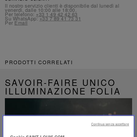
Il nostro servizio clienti è disponibile dal lunedì al
venerdì, dalle 10:00 alle 18:00.
Per telefono:
+33 1 49 42 42 63
Su WhatsApp:
+33 7 89 41 73 31
Per
Email
PRODOTTI CORRELATI
SAVOIR-FAIRE UNICO
ILLUMINAZIONE FOLIA
Continua senza accettare
Riproduci
video
Cookie SAINT-LOUIS.COM