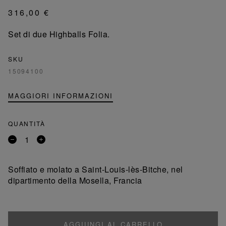
316,00 €
Set di due Highballs Folia.
SKU
15094100
MAGGIORI INFORMAZIONI
QUANTITÀ
Rimuovi
Aggiungi
un
un
prodotto
prodotto
Soffiato e molato a Saint-Louis-lès-Bitche, nel
dipartimento della Mosella, Francia
AGGIUNGI AL CARRELLO