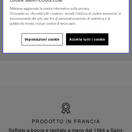
Video
YouTube,
Abbiamo aggiornato la nostra informativa sulla privacy.
lampada
Cliccando su «Accetta tutti i cookie», accetti l'utilizzo di cookie essenziali al
portatile
funzionamento del sito, per fini di personalizzazione, di statistica e di
mini
pubblicità mirata, inclusi cookie di terze parti.
Folia
Impostazioni cookie
Accetta tutti i cookie
SCOPRI IL NOSTRO SAVOIR-FAIRE
Prodotto
in
Francia
PRODOTTO IN FRANCIA
Soffiato a bocca e tagliato a mano dal 1586 a Saint-