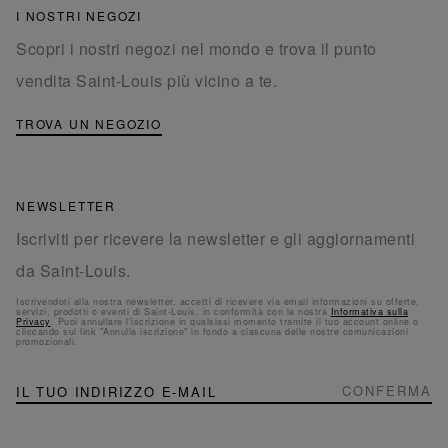
I NOSTRI NEGOZI
Scopri i nostri negozi nel mondo e trova il punto
vendita Saint-Louis più vicino a te.
TROVA UN NEGOZIO
NEWSLETTER
Iscriviti per ricevere la newsletter e gli aggiornamenti
da Saint-Louis.
Iscrivendoti alla nostra newsletter, accetti di ricevere via email informazioni su offerte,
servizi, prodotti o eventi di Saint-Louis, in conformità con la nostra
Informativa sulla
Privacy
. Puoi annullare l'iscrizione in qualsiasi momento tramite il tuo account online o
cliccando sul link "Annulla iscrizione" in fondo a ciascuna delle nostre comunicazioni
promozionali.
NEWSLETTER
Iscriviti
CONFERMA
alla
nostra