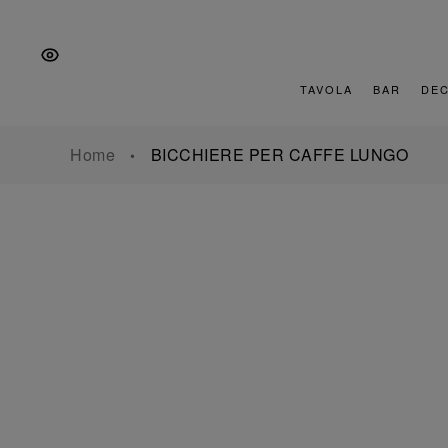
Vai
Salta
Vai
alla
al
al
navigazione
contenuto
piè
principale
di
TAVOLA
BAR
DE
pagina
Home
BICCHIERE PER CAFFE LUNGO