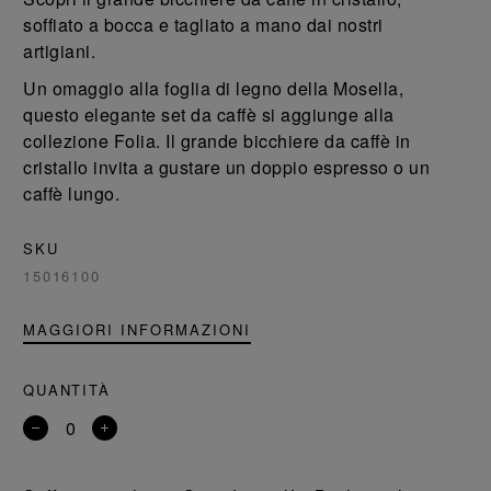
soffiato a bocca e tagliato a mano dai nostri
artigiani.
Un omaggio alla foglia di legno della Mosella,
questo elegante set da caffè si aggiunge alla
collezione Folia. Il grande bicchiere da caffè in
cristallo invita a gustare un doppio espresso o un
caffè lungo.
SKU
15016100
MAGGIORI INFORMAZIONI
QUANTITÀ
Rimuovi
Aggiungi
un
un
prodotto
prodotto