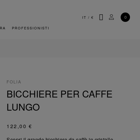
CERCA
IL MIO AC
0
IT
/
€
URA
PROFESSIONISTI
FOLIA
BICCHIERE PER CAFFE
LUNGO
122,00 €
Scopri il grande bicchiere da caffè in cristallo,