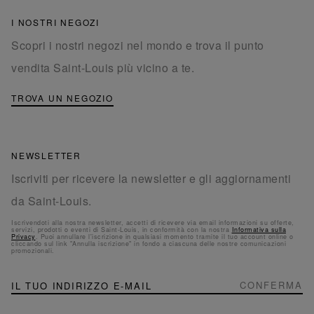
I NOSTRI NEGOZI
Scopri i nostri negozi nel mondo e trova il punto
vendita Saint-Louis più vicino a te.
TROVA UN NEGOZIO
NEWSLETTER
Iscriviti per ricevere la newsletter e gli aggiornamenti
da Saint-Louis.
Iscrivendoti alla nostra newsletter, accetti di ricevere via email informazioni su offerte,
servizi, prodotti o eventi di Saint-Louis, in conformità con la nostra
Informativa sulla
Privacy
. Puoi annullare l'iscrizione in qualsiasi momento tramite il tuo account online o
cliccando sul link "Annulla iscrizione" in fondo a ciascuna delle nostre comunicazioni
promozionali.
NEWSLETTER
Iscriviti
CONFERMA
alla