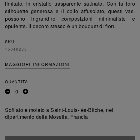
limitato, in cristallo trasparente satinato. Con la loro
silhouette generosa e il collo affusolato, questi vasi
possono ingrandire composizioni minimaliste e
opulente. Il decoro stesso è un bouquet di fiori.
SKU
15048288
MAGGIORI INFORMAZIONI
QUANTITÀ
Rimuovi
Aggiungi
un
un
prodotto
prodotto
Soffiato e molato a Saint-Louis-lès-Bitche, nel
dipartimento della Mosella, Francia