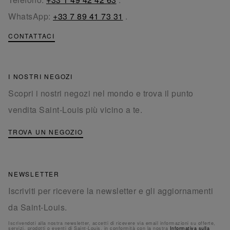
WhatsApp:
+33 7 89 41 73 31
.
CONTATTACI
I NOSTRI NEGOZI
Scopri i nostri negozi nel mondo e trova il punto
vendita Saint-Louis più vicino a te.
TROVA UN NEGOZIO
NEWSLETTER
Iscriviti per ricevere la newsletter e gli aggiornamenti
da Saint-Louis.
Iscrivendoti alla nostra newsletter, accetti di ricevere via email informazioni su offerte,
servizi, prodotti o eventi di Saint-Louis, in conformità con la nostra
Informativa sulla