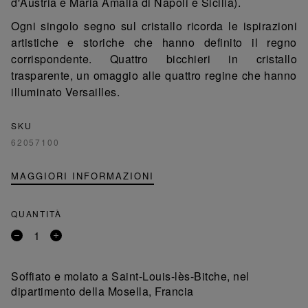
d'Austria e Maria Amalia di Napoli e Sicilia).
Ogni singolo segno sul cristallo ricorda le ispirazioni
artistiche e storiche che hanno definito il regno
corrispondente. Quattro bicchieri in cristallo
trasparente, un omaggio alle quattro regine che hanno
illuminato Versailles.
SKU
62057100
MAGGIORI INFORMAZIONI
QUANTITÀ
Rimuovi
Aggiungi
un
un
prodotto
prodotto
Soffiato e molato a Saint-Louis-lès-Bitche, nel
dipartimento della Mosella, Francia