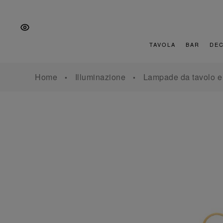
Vai
Salta
Vai
alla
al
al
navigazione
contenuto
piè
principale
di
TAVOLA
BAR
DE
pagina
Home
Illuminazione
Lampade da tavolo e 