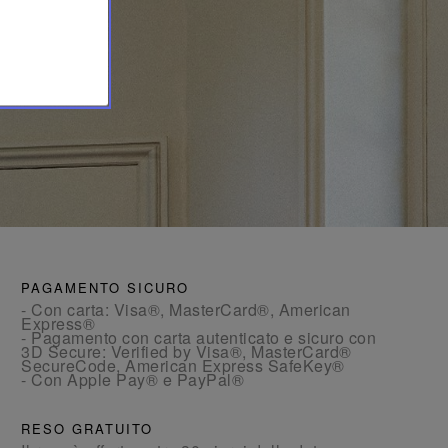
PAGAMENTO SICURO
- Con carta: Visa®, MasterCard®, American
Express®
- Pagamento con carta autenticato e sicuro con
3D Secure: Verified by Visa®, MasterCard®
SecureCode, American Express SafeKey®
- Con Apple Pay® e PayPal®
RESO GRATUITO