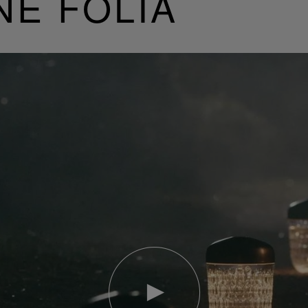
NE FOLIA
Riproduci
video
Video
YouTube,
lampada
portatile
mini