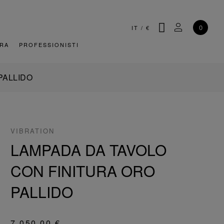
CERCA
IL MIO AC
0
IT
/
€
URA
PROFESSIONISTI
PALLIDO
VIBRATION
LAMPADA DA TAVOLO
CON FINITURA ORO
PALLIDO
7.050,00 €