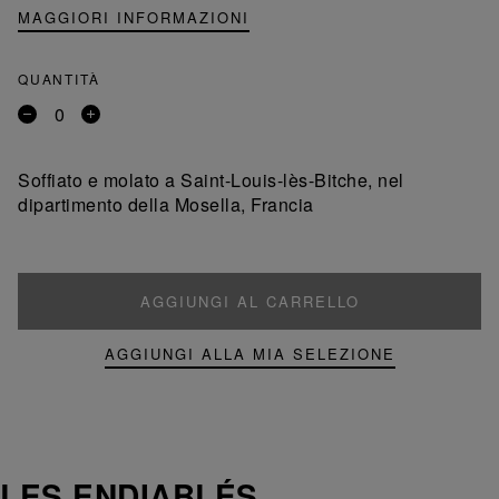
MAGGIORI INFORMAZIONI
QUANTITÀ
Rimuovi
Aggiungi
un
un
prodotto
prodotto
Soffiato e molato a Saint-Louis-lès-Bitche, nel
dipartimento della Mosella, Francia
AGGIUNGI AL CARRELLO
AGGIUNGI ALLA MIA SELEZIONE
LES ENDIABLÉS