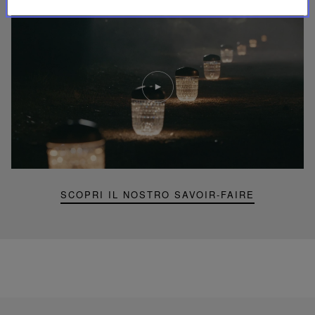
Riproduci
video
Video
YouTube,
lampada
portatile
mini
Folia
SCOPRI IL NOSTRO SAVOIR-FAIRE