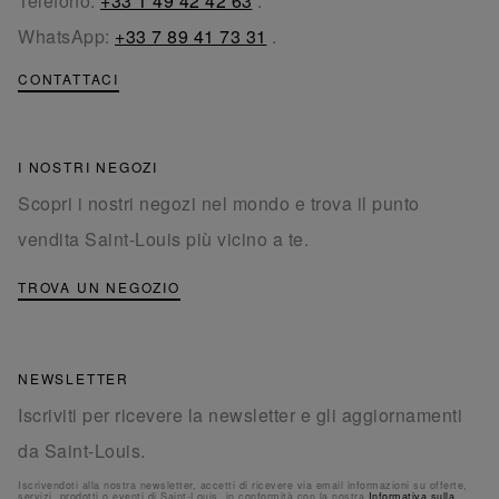
Telefono:
+33 1 49 42 42 63
.
WhatsApp:
+33 7 89 41 73 31
.
CONTATTACI
I NOSTRI NEGOZI
Scopri i nostri negozi nel mondo e trova il punto
vendita Saint-Louis più vicino a te.
TROVA UN NEGOZIO
NEWSLETTER
Iscriviti per ricevere la newsletter e gli aggiornamenti
da Saint-Louis.
Iscrivendoti alla nostra newsletter, accetti di ricevere via email informazioni su offerte,
servizi, prodotti o eventi di Saint-Louis, in conformità con la nostra
Informativa sulla