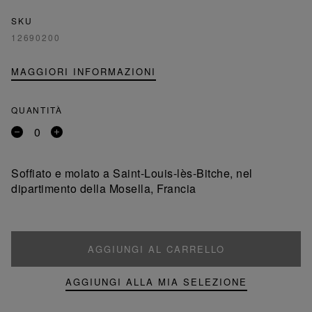
SKU
12690200
MAGGIORI INFORMAZIONI
QUANTITÀ
Rimuovi
Aggiungi
un
un
prodotto
prodotto
Soffiato e molato a Saint-Louis-lès-Bitche, nel
dipartimento della Mosella, Francia
AGGIUNGI AL CARRELLO
AGGIUNGI ALLA MIA SELEZIONE