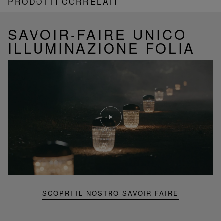
PRODOTTI CORRELATI
SAVOIR-FAIRE UNICO
ILLUMINAZIONE FOLIA
Riproduci
video
Video
YouTube,
lampada
portatile
mini
Folia
SCOPRI IL NOSTRO SAVOIR-FAIRE