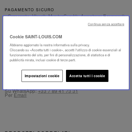
PAGAMENTO SICURO
- Con carta: Visa®, MasterCard®, American Express®
- Pagamento con carta autenticato e sicuro con 3D
Secure: Verified by Visa®, MasterCard® SecureCode,
Continua senza accettare
American Express SafeKey®
- Con Apple Pay® e PayPal®
Cookie SAINT-LOUIS.COM
Abbiamo aggiornato la nostra informativa sulla privacy.
RESO GRATUITO
Cliccando su «Accetta tutti i cookie», accetti l'utilizzo di cookie essenziali al
Il reso è offerto entro 30 giorni dalla data dell’ordine in
funzionamento del sito, per fini di personalizzazione, di statistica e di
Francia e in Europa.
pubblicità mirata, inclusi cookie di terze parti.
SERVIZIO CLIENTI
Impostazioni cookie
Accetta tutti i cookie
Il nostro servizio clienti è disponibile dal lunedì al
venerdì, dalle 10:00 alle 18:00.
Per telefono:
+33 1 49 42 42 63
Su WhatsApp:
+33 7 89 41 73 31
Per
Email