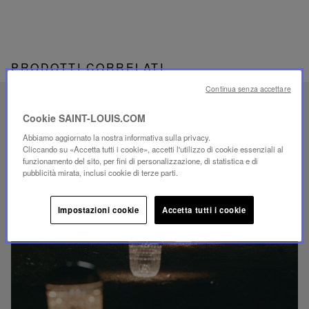
PRODOTTI CORRELATI
Continua senza accettare
SAVOIR-FAIRE UNICO
Cookie SAINT-LOUIS.COM
ILLUMINAZIONE FOLIA
Abbiamo aggiornato la nostra informativa sulla privacy.
Cliccando su «Accetta tutti i cookie», accetti l'utilizzo di cookie essenziali al
funzionamento del sito, per fini di personalizzazione, di statistica e di
pubblicità mirata, inclusi cookie di terze parti.
Impostazioni cookie
Accetta tutti i cookie
Riproduci
video
Video
YouTube,
lampada
portatile
mini
Folia