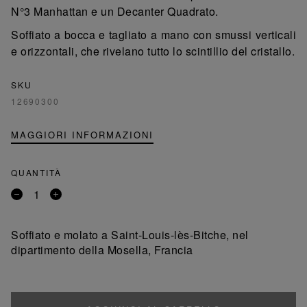
N°3 Manhattan e un Decanter Quadrato.
Soffiato a bocca e tagliato a mano con smussi verticali
e orizzontali, che rivelano tutto lo scintillio del cristallo.
SKU
12690300
MAGGIORI INFORMAZIONI
QUANTITÀ
Rimuovi
Aggiungi
un
un
prodotto
prodotto
Soffiato e molato a Saint-Louis-lès-Bitche, nel
dipartimento della Mosella, Francia