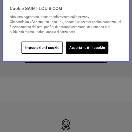
Riproduci
Cookie SAINT-LOUIS.COM
video
Abbiamo aggiornato la nostra informativa sulla privacy.
Video
Cliccando su «Accetta tutti i cookie», accetti l'utilizzo di cookie essenziali al
YouTube,
funzionamento del sito, per fini di personalizzazione, di statistica e di
lampada
pubblicità mirata, inclusi cookie di terze parti.
portatile
mini
Folia
Impostazioni cookie
Accetta tutti i cookie
SCOPRI IL NOSTRO SAVOIR-FAIRE
Prodotto
in
Francia