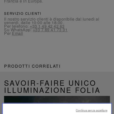
Francia e in Europa.
SERVIZIO CLIENTI
Il nostro servizio clienti è disponibile dal lunedì al
venerdì, dalle 10:00 alle 18:00.
Per telefono:
+33 1 49 42 42 63
Su WhatsApp:
+33 7 89 41 73 31
Per
Email
PRODOTTI CORRELATI
SAVOIR-FAIRE UNICO
ILLUMINAZIONE FOLIA
Continua senza accettare