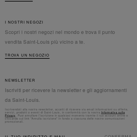
I NOSTRI NEGOZI
Scopri i nostri negozi nel mondo e trova il punto
vendita Saint-Louis più vicino a te.
TROVA UN NEGOZIO
NEWSLETTER
Iscriviti per ricevere la newsletter e gli aggiornamenti
da Saint-Louis.
Iscrivendoti alla nostra newsletter, accetti di ricevere via email informazioni su offerte,
servizi, prodotti o eventi di Saint-Louis, in conformità con la nostra
Informativa sulla
Privacy
. Puoi annullare l'iscrizione in qualsiasi momento tramite il tuo account online o
cliccando sul link "Annulla iscrizione" in fondo a ciascuna delle nostre comunicazioni
promozionali.
NEWSLETTER
Iscriviti
CONFERMA