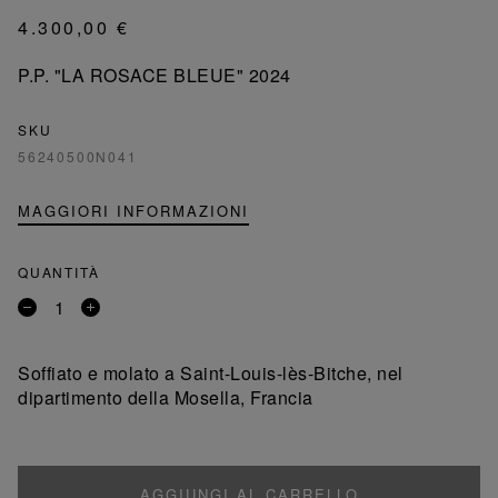
4.300,00 €
P.P. "LA ROSACE BLEUE" 2024
SKU
56240500N041
MAGGIORI INFORMAZIONI
QUANTITÀ
Rimuovi
Aggiungi
un
un
prodotto
prodotto
Soffiato e molato a Saint-Louis-lès-Bitche, nel
dipartimento della Mosella, Francia
AGGIUNGI AL CARRELLO