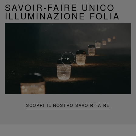
SAVOIR-FAIRE UNICO
ILLUMINAZIONE FOLIA
Riproduci
video
Video
YouTube,
lampada
portatile
mini
Folia
SCOPRI IL NOSTRO SAVOIR-FAIRE