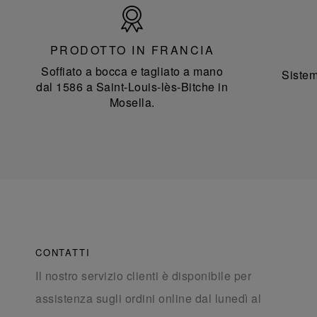
Prodotto
in
Francia
PRODOTTO IN FRANCIA
Soffiato a bocca e tagliato a mano
Sistem
dal 1586 a Saint-Louis-lès-Bitche in
Mosella.
CONTATTI
Il nostro servizio clienti è disponibile per
assistenza sugli ordini online dal lunedì al