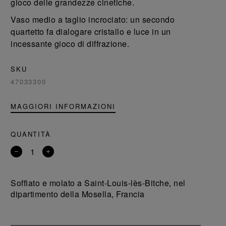
gioco delle grandezze cinetiche.
Vaso medio a taglio incrociato: un secondo
quartetto fa dialogare cristallo e luce in un
incessante gioco di diffrazione.
SKU
47033300
MAGGIORI INFORMAZIONI
QUANTITÀ
Rimuovi
Aggiungi
un
un
prodotto
prodotto
Soffiato e molato a Saint-Louis-lès-Bitche, nel
dipartimento della Mosella, Francia