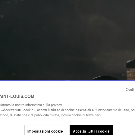
Riproduci
video
Video
Conti
YouTube,
SAINT-LOUIS.COM
lampada
portatile
ornato la nostra informativa sulla privacy.
mini
«Accetta tutti i cookie», accetti l'utilizzo di cookie essenziali al funzionamento del sito, per 
Folia
ione, di statistica e di pubblicità mirata, inclusi cookie di terze parti.
Impostazioni cookie
Accetta tutti i cookie