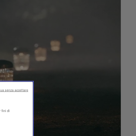
nua senza accettare
fini di