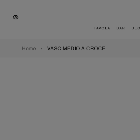
Vai
Salta
Vai
alla
al
al
navigazione
contenuto
piè
principale
di
TAVOLA
BAR
DE
pagina
Home
VASO MEDIO A CROCE