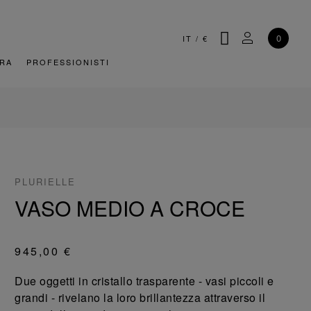
CERCA
IL MIO AC
0
IT
/
€
URA
PROFESSIONISTI
PLURIELLE
VASO MEDIO A CROCE
945,00 €
Due oggetti in cristallo trasparente - vasi piccoli e
grandi - rivelano la loro brillantezza attraverso il