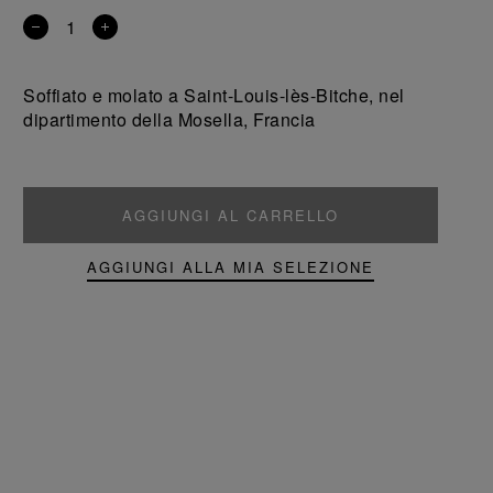
Rimuovi
Aggiungi
un
un
prodotto
prodotto
Soffiato e molato a Saint-Louis-lès-Bitche, nel
dipartimento della Mosella, Francia
AGGIUNGI AL CARRELLO
AGGIUNGI ALLA MIA SELEZIONE