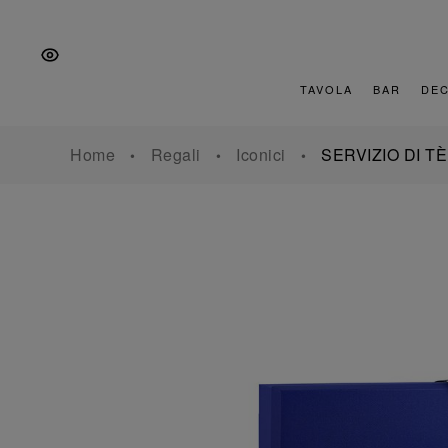
Vai
Salta
Vai
alla
al
al
navigazione
contenuto
piè
principale
di
TAVOLA
BAR
DE
pagina
Home
Regali
Iconici
SERVIZIO DI T