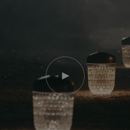
Riproduci
video
Video
YouTube,
lampada
portatile
mini
Folia