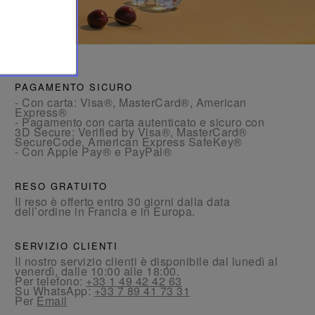
PAGAMENTO SICURO
- Con carta: Visa®, MasterCard®, American
Express®
- Pagamento con carta autenticato e sicuro con
3D Secure: Verified by Visa®, MasterCard®
SecureCode, American Express SafeKey®
- Con Apple Pay® e PayPal®
RESO GRATUITO
Il reso è offerto entro 30 giorni dalla data
dell’ordine in Francia e in Europa.
SERVIZIO CLIENTI
Il nostro servizio clienti è disponibile dal lunedì al
venerdì, dalle 10:00 alle 18:00.
Per telefono:
+33 1 49 42 42 63
Su WhatsApp:
+33 7 89 41 73 31
Per
Email