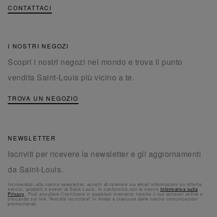
CONTATTACI
I NOSTRI NEGOZI
Scopri i nostri negozi nel mondo e trova il punto
vendita Saint-Louis più vicino a te.
TROVA UN NEGOZIO
NEWSLETTER
Iscriviti per ricevere la newsletter e gli aggiornamenti
da Saint-Louis.
Iscrivendoti alla nostra newsletter, accetti di ricevere via email informazioni su offerte,
servizi, prodotti o eventi di Saint-Louis, in conformità con la nostra
Informativa sulla
Privacy
. Puoi annullare l'iscrizione in qualsiasi momento tramite il tuo account online o
cliccando sul link "Annulla iscrizione" in fondo a ciascuna delle nostre comunicazioni
promozionali.