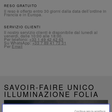
RESO GRATUITO
Il reso è offerto entro 30 giorni dalla data dell’ordine in
Francia e in Europa.
SERVIZIO CLIENTI
Il nostro servizio clienti è disponibile dal lunedì al
venerdì, dalle 10:00 alle 18:00.
Per telefono:
+33 1 49 42 42 63
Su WhatsApp:
+33 7 89 41 73 31
Per
Email
SAVOIR-FAIRE UNICO
ILLUMINAZIONE FOLIA
Continua senza accettare