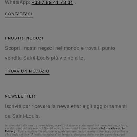
WhatsApp:
+33 7 89 41 73 31
.
CONTATTACI
I NOSTRI NEGOZI
Scopri i nostri negozi nel mondo e trova il punto
vendita Saint-Louis più vicino a te.
TROVA UN NEGOZIO
NEWSLETTER
Iscriviti per ricevere la newsletter e gli aggiornamenti
da Saint-Louis.
Iscrivendoti alla nostra newsletter, accetti di ricevere via email informazioni su offerte,
servizi, prodotti o eventi di Saint-Louis, in conformità con la nostra
Informativa sulla
Privacy
. Puoi annullare l'iscrizione in qualsiasi momento tramite il tuo account online o
cliccando sul link "Annulla iscrizione" in fondo a ciascuna delle nostre comunicazioni