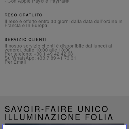
- Con Apple Pay® e PayPal®
RESO GRATUITO
Il reso è offerto entro 30 giorni dalla data dell’ordine in
Francia e in Europa.
SERVIZIO CLIENTI
Il nostro servizio clienti è disponibile dal lunedì al
venerdì, dalle 10:00 alle 18:00.
Per telefono:
+33 1 49 42 42 63
Su WhatsApp:
+33 7 89 41 73 31
Per
Email
SAVOIR-FAIRE UNICO
ILLUMINAZIONE FOLIA