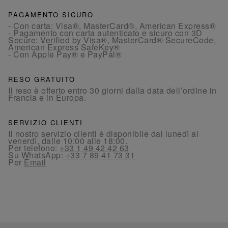
PAGAMENTO SICURO
- Con carta: Visa®, MasterCard®, American Express®
- Pagamento con carta autenticato e sicuro con 3D
Secure: Verified by Visa®, MasterCard® SecureCode,
American Express SafeKey®
- Con Apple Pay® e PayPal®
RESO GRATUITO
Il reso è offerto entro 30 giorni dalla data dell’ordine in
Francia e in Europa.
SERVIZIO CLIENTI
Il nostro servizio clienti è disponibile dal lunedì al
venerdì, dalle 10:00 alle 18:00.
Per telefono:
+33 1 49 42 42 63
Su WhatsApp:
+33 7 89 41 73 31
Per
Email