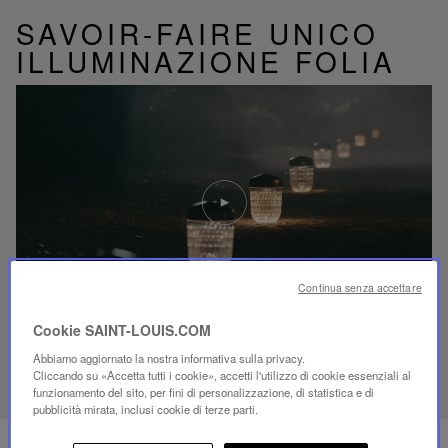
SAVOIR-FAIRE UNICO
ILLUMINAZIONE FOLIA
Riproduci
video
Video
YouTube,
lampada
portatile
mini
Continua senza accettare
Folia
Cookie SAINT-LOUIS.COM
SCOPRI IL NOSTRO SAVOIR-FAIRE
Abbiamo aggiornato la nostra informativa sulla privacy.
Cliccando su «Accetta tutti i cookie», accetti l'utilizzo di cookie essenziali al
funzionamento del sito, per fini di personalizzazione, di statistica e di
pubblicità mirata, inclusi cookie di terze parti.