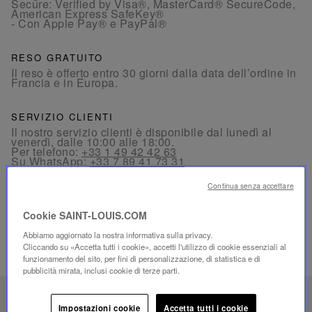
Secure: Verified by Visa®, MasterCard® SecureCode,
American Express SafeKey®
- Con Apple Pay® e PayPal®
RESO GRATUITO
Il reso è offerto entro 30 giorni dalla data dell’ordine in
Francia e in Europa.
SERVIZIO CLIENTI
Il nostro servizio clienti è disponibile dal lunedì al
venerdì, dalle 10:00 alle 18:00.
Per telefono:
+33 1 49 42 42 63
Su WhatsApp:
+33 7 89 41 73 31
Per
Email
Continua senza accettare
Cookie SAINT-LOUIS.COM
Abbiamo aggiornato la nostra informativa sulla privacy.
Cliccando su «Accetta tutti i cookie», accetti l'utilizzo di cookie essenziali al
PRODOTTI CORRELATI
funzionamento del sito, per fini di personalizzazione, di statistica e di
pubblicità mirata, inclusi cookie di terze parti.
SAVOIR-FAIRE UNICO
Impostazioni cookie
Accetta tutti i cookie