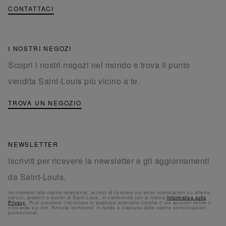
CONTATTACI
I NOSTRI NEGOZI
Scopri i nostri negozi nel mondo e trova il punto
vendita Saint-Louis più vicino a te.
TROVA UN NEGOZIO
NEWSLETTER
Iscriviti per ricevere la newsletter e gli aggiornamenti
da Saint-Louis.
Iscrivendoti alla nostra newsletter, accetti di ricevere via email informazioni su offerte,
servizi, prodotti o eventi di Saint-Louis, in conformità con la nostra
Informativa sulla
Privacy
. Puoi annullare l'iscrizione in qualsiasi momento tramite il tuo account online o
cliccando sul link "Annulla iscrizione" in fondo a ciascuna delle nostre comunicazioni
promozionali.