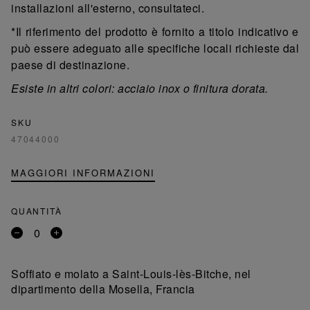
installazioni all'esterno, consultateci.
*Il riferimento del prodotto è fornito a titolo indicativo e
può essere adeguato alle specifiche locali richieste dal
paese di destinazione.
Esiste in altri colori: acciaio inox o finitura dorata.
SKU
47044000
MAGGIORI INFORMAZIONI
QUANTITÀ
Rimuovi
Aggiungi
un
un
prodotto
prodotto
Soffiato e molato a Saint-Louis-lès-Bitche, nel
dipartimento della Mosella, Francia