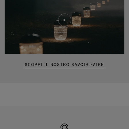
Riproduci
video
Video
YouTube,
lampada
portatile
mini
Folia
SCOPRI IL NOSTRO SAVOIR-FAIRE
Prodotto