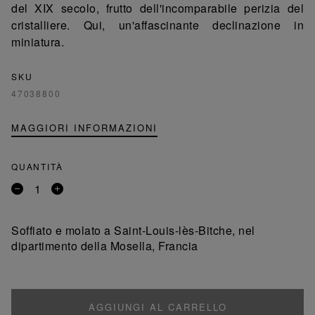
del XIX secolo, frutto dell'incomparabile perizia del
cristalliere. Qui, un'affascinante declinazione in
miniatura.
SKU
47038800
MAGGIORI INFORMAZIONI
QUANTITÀ
Rimuovi
Aggiungi
un
un
prodotto
prodotto
Soffiato e molato a Saint-Louis-lès-Bitche, nel
dipartimento della Mosella, Francia
AGGIUNGI AL CARRELLO