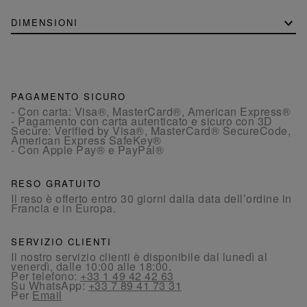
DIMENSIONI
PAGAMENTO SICURO
- Con carta: Visa®, MasterCard®, American Express®
- Pagamento con carta autenticato e sicuro con 3D
Secure: Verified by Visa®, MasterCard® SecureCode,
American Express SafeKey®
- Con Apple Pay® e PayPal®
RESO GRATUITO
Il reso è offerto entro 30 giorni dalla data dell’ordine in
Francia e in Europa.
SERVIZIO CLIENTI
Il nostro servizio clienti è disponibile dal lunedì al
venerdì, dalle 10:00 alle 18:00.
Per telefono:
+33 1 49 42 42 63
Su WhatsApp:
+33 7 89 41 73 31
Per
Email