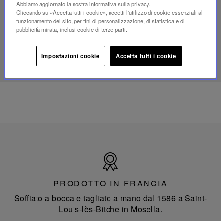
Abbiamo aggiornato la nostra informativa sulla privacy.
portatile
Cliccando su «Accetta tutti i cookie», accetti l'utilizzo di cookie essenziali al
mini
funzionamento del sito, per fini di personalizzazione, di statistica e di
Folia
pubblicità mirata, inclusi cookie di terze parti.
SCOPRI IL NOSTRO SAVOIR-FAIRE
Impostazioni cookie
Accetta tutti i cookie
Prodotto
in
Francia
PRODOTTO IN FRANCIA
Soffiato a bocca e tagliato a mano dal 1586 a Saint-
Louis-lès-Bitche in Mosella.