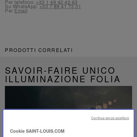
Per telefono:
+33 1 49 42 42 63
Su WhatsApp:
+33 7 89 41 73 31
Per
Email
PRODOTTI CORRELATI
SAVOIR-FAIRE UNICO
ILLUMINAZIONE FOLIA
Riproduci
Continua senza accettare
video
Video
Cookie SAINT-LOUIS.COM
YouTube,
lampada