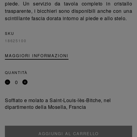
piede. Un servizio da tavola completo in cristallo
trasparente, i bicchieri sono disponibili anche con una
scintillante fascia dorata intorno al piede e allo stelo.
SKU
18625100
MAGGIORI INFORMAZIONI
QUANTITÀ
Rimuovi
Aggiungi
un
un
prodotto
prodotto
Soffiato e molato a Saint-Louis-lès-Bitche, nel
dipartimento della Mosella, Francia
AGGIUNGI AL CARRELLO