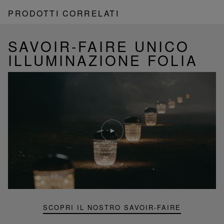
PRODOTTI CORRELATI
SAVOIR-FAIRE UNICO
ILLUMINAZIONE FOLIA
Riproduci
video
Video
YouTube,
lampada
portatile
mini
Folia
SCOPRI IL NOSTRO SAVOIR-FAIRE