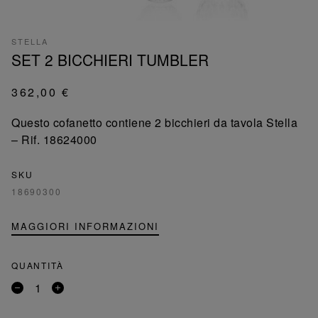
STELLA
SET 2 BICCHIERI TUMBLER
362,00 €
Questo cofanetto contiene 2 bicchieri da tavola Stella
– Rif. 18624000
SKU
18690300
MAGGIORI INFORMAZIONI
QUANTITÀ
Rimuovi
Aggiungi
un
un