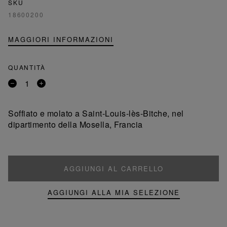
SKU
18600200
MAGGIORI INFORMAZIONI
QUANTITÀ
Rimuovi
Aggiungi
un
un
prodotto
prodotto
Soffiato e molato a Saint-Louis-lès-Bitche, nel
dipartimento della Mosella, Francia
AGGIUNGI AL CARRELLO
AGGIUNGI ALLA MIA SELEZIONE