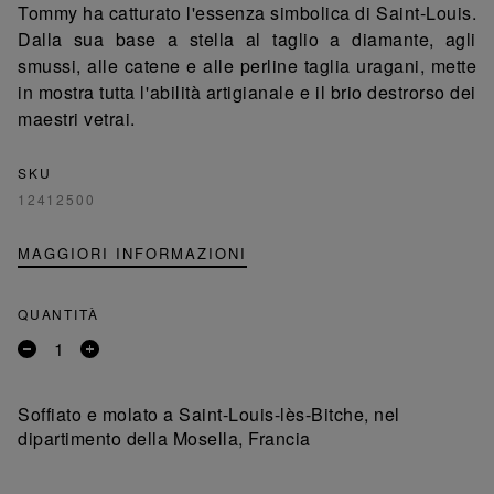
Tommy ha catturato l'essenza simbolica di Saint-Louis.
Dalla sua base a stella al taglio a diamante, agli
smussi, alle catene e alle perline taglia uragani, mette
in mostra tutta l'abilità artigianale e il brio destrorso dei
maestri vetrai.
SKU
12412500
MAGGIORI INFORMAZIONI
QUANTITÀ
Rimuovi
Aggiungi
un
un
prodotto
prodotto
Soffiato e molato a Saint-Louis-lès-Bitche, nel
dipartimento della Mosella, Francia