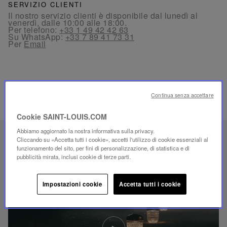
SERVIZIO CLIENTI
Il nostro servizio clienti è disponibile dal lunedì al
venerdì, dalle 10:00 alle 18:00.
Per telefono:
+33 1 49 42 42 63
Su WhatsApp:
+33 7 89 41 73 31
Per
Email
Continua senza accettare
PRODOTTI CORRELATI
Cookie SAINT-LOUIS.COM
Abbiamo aggiornato la nostra informativa sulla privacy.
SAVOIR-FAIRE UNICO
Cliccando su «Accetta tutti i cookie», accetti l'utilizzo di cookie essenziali al
funzionamento del sito, per fini di personalizzazione, di statistica e di
ILLUMINAZIONE FOLIA
pubblicità mirata, inclusi cookie di terze parti.
Impostazioni cookie
Accetta tutti i cookie
Riproduci
video