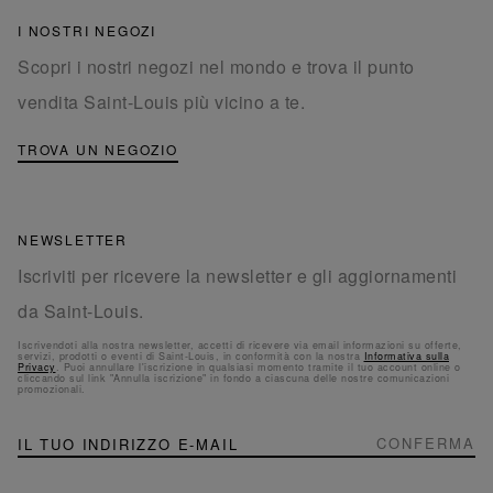
I NOSTRI NEGOZI
Scopri i nostri negozi nel mondo e trova il punto
vendita Saint-Louis più vicino a te.
TROVA UN NEGOZIO
NEWSLETTER
Iscriviti per ricevere la newsletter e gli aggiornamenti
da Saint-Louis.
Iscrivendoti alla nostra newsletter, accetti di ricevere via email informazioni su offerte,
servizi, prodotti o eventi di Saint-Louis, in conformità con la nostra
Informativa sulla
Privacy
. Puoi annullare l'iscrizione in qualsiasi momento tramite il tuo account online o
cliccando sul link "Annulla iscrizione" in fondo a ciascuna delle nostre comunicazioni
promozionali.
NEWSLETTER
Iscriviti
CONFERMA
alla
nostra