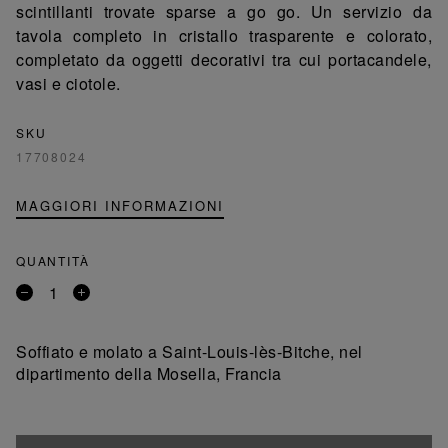
scintillanti trovate sparse a go go. Un servizio da
tavola completo in cristallo trasparente e colorato,
completato da oggetti decorativi tra cui portacandele,
vasi e ciotole.
SKU
17708024
MAGGIORI INFORMAZIONI
QUANTITÀ
Rimuovi
Aggiungi
un
un
prodotto
prodotto
Soffiato e molato a Saint-Louis-lès-Bitche, nel
dipartimento della Mosella, Francia