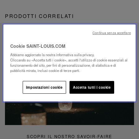
PRODOTTI CORRELATI
SAVOIR-FAIRE UNICO
Continua senza accettare
ILLUMINAZIONE FOLIA
Cookie SAINT-LOUIS.COM
Abbiamo aggiornato la nostra informativa sulla privacy.
Cliccando su «Accetta tutti i cookie», accetti l'utilizzo di cookie essenziali al
funzionamento del sito, per fini di personalizzazione, di statistica e di
pubblicità mirata, inclusi cookie di terze parti.
Riproduci
video
Impostazioni cookie
Accetta tutti i cookie
Video
YouTube,
lampada
portatile
mini
Folia
SCOPRI IL NOSTRO SAVOIR-FAIRE