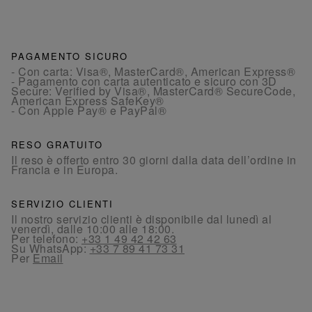
PAGAMENTO SICURO
- Con carta: Visa®, MasterCard®, American Express®
- Pagamento con carta autenticato e sicuro con 3D
Secure: Verified by Visa®, MasterCard® SecureCode,
American Express SafeKey®
- Con Apple Pay® e PayPal®
RESO GRATUITO
Il reso è offerto entro 30 giorni dalla data dell’ordine in
Francia e in Europa.
SERVIZIO CLIENTI
Il nostro servizio clienti è disponibile dal lunedì al
venerdì, dalle 10:00 alle 18:00.
Per telefono:
+33 1 49 42 42 63
Su WhatsApp:
+33 7 89 41 73 31
Per
Email