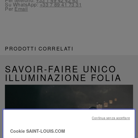
Per telefono:
+33 1 49 42 42 63
Su WhatsApp:
+33 7 89 41 73 31
Per
Email
PRODOTTI CORRELATI
SAVOIR-FAIRE UNICO
ILLUMINAZIONE FOLIA
Riproduci
Continua senza accettare
video
Video
YouTube,
Cookie SAINT-LOUIS.COM
lampada