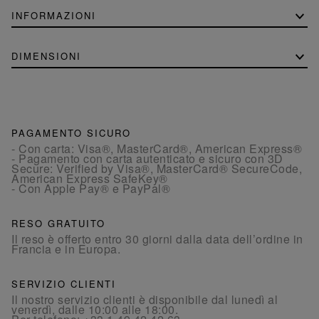
INFORMAZIONI
DIMENSIONI
PAGAMENTO SICURO
- Con carta: Visa®, MasterCard®, American Express®
- Pagamento con carta autenticato e sicuro con 3D
Secure: Verified by Visa®, MasterCard® SecureCode,
American Express SafeKey®
- Con Apple Pay® e PayPal®
RESO GRATUITO
Il reso è offerto entro 30 giorni dalla data dell’ordine in
Francia e in Europa.
SERVIZIO CLIENTI
Il nostro servizio clienti è disponibile dal lunedì al
venerdì, dalle 10:00 alle 18:00.