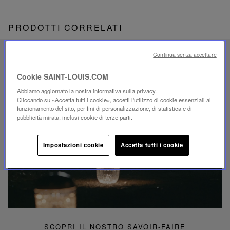
PRODOTTI CORRELATI
Continua senza accettare
SAVOIR-FAIRE UNICO
ILLUMINAZIONE FOLIA
Cookie SAINT-LOUIS.COM
Abbiamo aggiornato la nostra informativa sulla privacy.
Cliccando su «Accetta tutti i cookie», accetti l'utilizzo di cookie essenziali al
funzionamento del sito, per fini di personalizzazione, di statistica e di
pubblicità mirata, inclusi cookie di terze parti.
Riproduci
video
Impostazioni cookie
Accetta tutti i cookie
Video
YouTube,
lampada
portatile
mini
Folia
SCOPRI IL NOSTRO SAVOIR-FAIRE