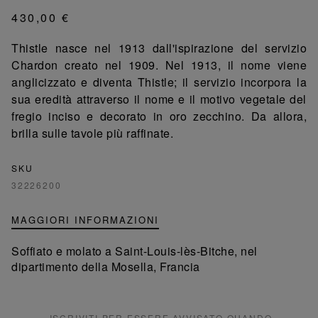
430,00 €
Thistle nasce nel 1913 dall'ispirazione del servizio
Chardon creato nel 1909. Nel 1913, il nome viene
anglicizzato e diventa Thistle; il servizio incorpora la
sua eredità attraverso il nome e il motivo vegetale del
fregio inciso e decorato in oro zecchino. Da allora,
brilla sulle tavole più raffinate.
SKU
32226200
MAGGIORI INFORMAZIONI
Soffiato e molato a Saint-Louis-lès-Bitche, nel
dipartimento della Mosella, Francia
ISCRIVITI PER ESSERE AVVISATO QUANDO