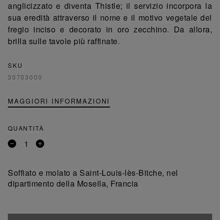
anglicizzato e diventa Thistle; il servizio incorpora la
sua eredità attraverso il nome e il motivo vegetale del
fregio inciso e decorato in oro zecchino. Da allora,
brilla sulle tavole più raffinate.
SKU
30703000
MAGGIORI INFORMAZIONI
QUANTITÀ
Rimuovi
Aggiungi
un
un
prodotto
prodotto
Soffiato e molato a Saint-Louis-lès-Bitche, nel
dipartimento della Mosella, Francia