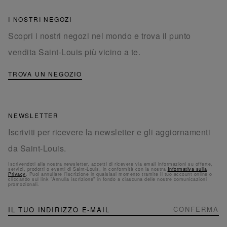
I NOSTRI NEGOZI
Scopri i nostri negozi nel mondo e trova il punto
vendita Saint-Louis più vicino a te.
TROVA UN NEGOZIO
NEWSLETTER
Iscriviti per ricevere la newsletter e gli aggiornamenti
da Saint-Louis.
Iscrivendoti alla nostra newsletter, accetti di ricevere via email informazioni su offerte,
servizi, prodotti o eventi di Saint-Louis, in conformità con la nostra
Informativa sulla
Privacy
. Puoi annullare l'iscrizione in qualsiasi momento tramite il tuo account online o
cliccando sul link "Annulla iscrizione" in fondo a ciascuna delle nostre comunicazioni
promozionali.
NEWSLETTER
Iscriviti
CONFERMA
alla