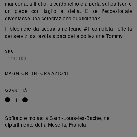
mandorla, a filetto, a cordoncino e a perla sul parison e
un piede con taglio a stella. E se l'eccezionale
diventasse una celebrazione quotidiana?
Il bicchiere da acqua americano #1 completa l'offerta
dei servizi da tavola storici della collezione Tommy.
SKU
12400100
MAGGIORI INFORMAZIONI
QUANTITÀ
Rimuovi
Aggiungi
un
un
prodotto
prodotto
Soffiato e molato a Saint-Louis-lès-Bitche, nel
dipartimento della Mosella, Francia