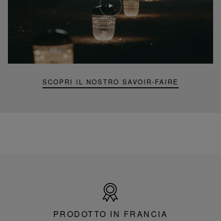
video
Video
YouTube,
lampada
portatile
mini
Folia
SCOPRI IL NOSTRO SAVOIR-FAIRE
Prodotto
in
Francia
PRODOTTO IN FRANCIA