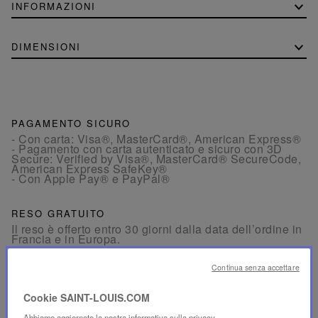
INFORMAZIONI
DIMENSIONI
PAGAMENTO SICURO
- Con carta: Visa®, MasterCard®, American Express®
- Pagamento con carta autenticato e sicuro con 3D
Secure: Verified by Visa®, MasterCard® SecureCode,
American Express SafeKey®
- Con Apple Pay® e PayPal®
RESO GRATUITO
Il reso è offerto entro 30 giorni dalla data dell’ordine in
Francia e in Europa.
Continua senza accettare
SERVIZIO CLIENTI
Il nostro servizio clienti è disponibile dal lunedì al
Cookie SAINT-LOUIS.COM
venerdì, dalle 10:00 alle 18:00.
Per telefono:
+33 1 49 42 42 63
Abbiamo aggiornato la nostra informativa sulla privacy.