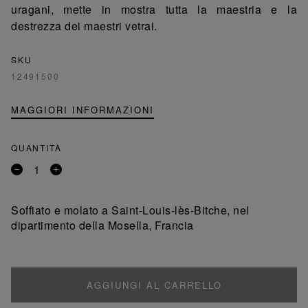
uragani, mette in mostra tutta la maestria e la
destrezza dei maestri vetrai.
SKU
12491500
MAGGIORI INFORMAZIONI
QUANTITÀ
Rimuovi
Aggiungi
un
un
prodotto
prodotto
Soffiato e molato a Saint-Louis-lès-Bitche, nel
dipartimento della Mosella, Francia
AGGIUNGI AL CARRELLO