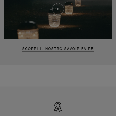
Riproduci
video
Video
YouTube,
lampada
portatile
mini
Folia
SCOPRI IL NOSTRO SAVOIR-FAIRE
Prodotto
in
Francia