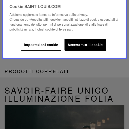
Cookie SAINT-LOUIS.COM
SERVIZIO CLIENTI
Abbiamo aggiornato la nostra informativa sulla privacy.
Il nostro servizio clienti è disponibile dal lunedì al
Cliccando su «Accetta tutti i cookie», accetti l'utilizzo di cookie essenziali al
venerdì, dalle 10:00 alle 18:00.
funzionamento del sito, per fini di personalizzazione, di statistica e di
Per telefono:
+33 1 49 42 42 63
pubblicità mirata, inclusi cookie di terze parti.
Su WhatsApp:
+33 7 89 41 73 31
Per
Email
Impostazioni cookie
Accetta tutti i cookie
PRODOTTI CORRELATI
SAVOIR-FAIRE UNICO
ILLUMINAZIONE FOLIA