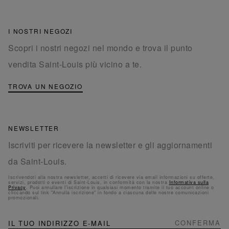
I NOSTRI NEGOZI
Scopri i nostri negozi nel mondo e trova il punto
vendita Saint-Louis più vicino a te.
TROVA UN NEGOZIO
NEWSLETTER
Iscriviti per ricevere la newsletter e gli aggiornamenti
da Saint-Louis.
Iscrivendoti alla nostra newsletter, accetti di ricevere via email informazioni su offerte,
servizi, prodotti o eventi di Saint-Louis, in conformità con la nostra
Informativa sulla
Privacy
. Puoi annullare l'iscrizione in qualsiasi momento tramite il tuo account online o
cliccando sul link "Annulla iscrizione" in fondo a ciascuna delle nostre comunicazioni
promozionali.
NEWSLETTER
Iscriviti
CONFERMA