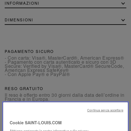
INFORMAZIONI
DIMENSIONI
PAGAMENTO SICURO
- Con carta: Visa®, MasterCard®, American Express®
- Pagamento con carta autenticato e sicuro con 3D
Secure: Verified by Visa®, MasterCard® SecureCode,
American Express SafeKey®
- Con Apple Pay® e PayPal®
RESO GRATUITO
Il reso è offerto entro 30 giorni dalla data dell’ordine in
Francia e in Europa.
Continua senza accettare
SERVIZIO CLIENTI
Il nostro servizio clienti è disponibile dal lunedì al
Cookie SAINT-LOUIS.COM
venerdì, dalle 10:00 alle 18:00.
Per telefono:
+33 1 49 42 42 63
Abbiamo aggiornato la nostra informativa sulla privacy.