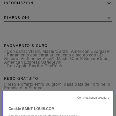
INFORMAZIONI
DIMENSIONI
PAGAMENTO SICURO
- Con carta: Visa®, MasterCard®, American Express®
- Pagamento con carta autenticato e sicuro con 3D
Secure: Verified by Visa®, MasterCard® SecureCode,
American Express SafeKey®
- Con Apple Pay® e PayPal®
RESO GRATUITO
Il reso è offerto entro 30 giorni dalla data dell’ordine in
Francia e in Europa.
Continua senza accettare
SERVIZIO CLIENTI
Il nostro servizio clienti è disponibile dal lunedì al
Cookie SAINT-LOUIS.COM
venerdì, dalle 10:00 alle 18:00.
Per telefono:
+33 1 49 42 42 63
Abbiamo aggiornato la nostra informativa sulla privacy.