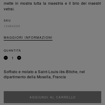
mette in mostra tutta la maestria e il brio dei maestri
vetrai.
SKU
12494200
MAGGIORI INFORMAZIONI
QUANTITÀ
Rimuovi
Aggiungi
un
un
prodotto
prodotto
Soffiato e molato a Saint-Louis-lès-Bitche, nel
dipartimento della Mosella, Francia
AGGIUNGI AL CARRELLO