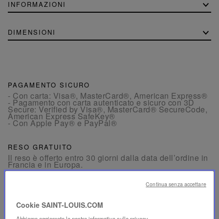
INFORMAZIONI
DIMENSIONI
PAGAMENTO SICURO
- Con carta: Visa®, MasterCard®, American Express®
- Pagamento con carta autenticato e sicuro con 3D
Secure: Verified by Visa®, MasterCard® SecureCode,
American Express SafeKey®
- Con Apple Pay® e PayPal®
RESO GRATUITO
Il reso è offerto entro 30 giorni dalla data dell’ordine in
Francia e in Europa.
Continua senza accettare
SERVIZIO CLIENTI
Il nostro servizio clienti è disponibile dal lunedì al
Cookie SAINT-LOUIS.COM
venerdì, dalle 10:00 alle 18:00.
Per telefono:
+33 1 49 42 42 63
Abbiamo aggiornato la nostra informativa sulla privacy.